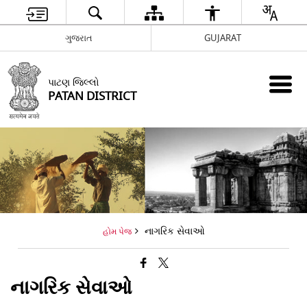
ગુજરાત
GUJARAT
પાટણ જિલ્લો
PATAN DISTRICT
નાગરિક સેવાઓ
હોમ પેજ
નાગરિક સેવાઓ